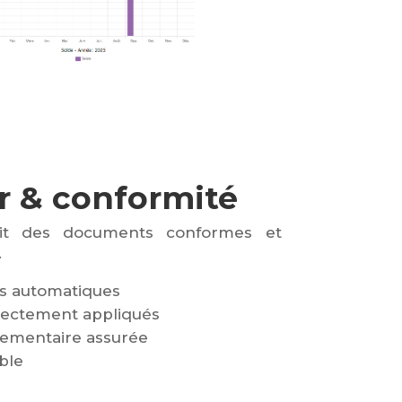
r & conformité
tit des documents conformes et
.
es automatiques
rectement appliqués
lementaire assurée
ble