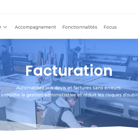
3
e
Accompagnement
Fonctionnalités
Focus
Facturation
Automatisez vos devis et factures sans erreurs.
implifie la gestion administrative et réduit les risques d’oubli