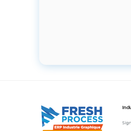
Ind
Sig