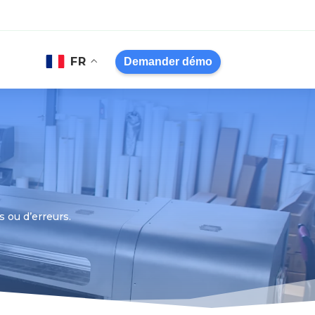
FR
Demander démo
s ou d’erreurs.